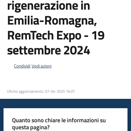
rigenerazione in
Emilia-Romagna,
Opportunità
RemTech Expo - 19
settembre 2024
Progetti
e
attività
Condividi
Vedi azioni
Servizi
Ultimo aggiornamento
:
07-04-2025 16:07
Quanto sono chiare le informazioni su
Comunicazione
questa pagina?
e