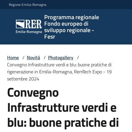
Vai al contenuto
Vai alla navigazione
Vai al footer
Regione Emilia-Romagna
Programma regionale
Programma
Fondo europeo di
regionale
sviluppo regionale -
Fondo
Fesr
europeo di
sviluppo
regionale -
Home
/
Novità
/
Photogallery
/
Convegno Infrastrutture verdi e blu: buone pratiche di
Fesr
rigenerazione in Emilia-Romagna, RemTech Expo - 19
settembre 2024
Convegno
Novità
Infrastrutture verdi e
Programmi
blu: buone pratiche di
e
strategie