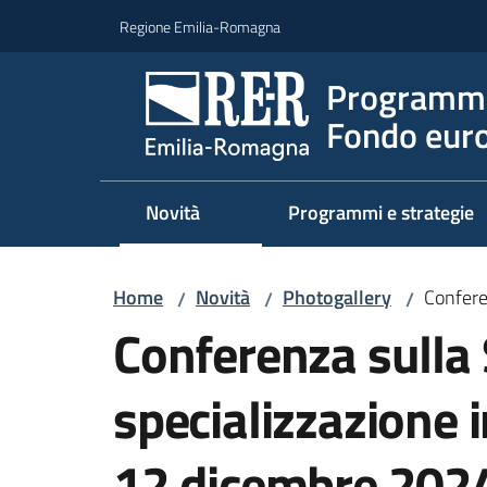
Vai al contenuto
Vai alla navigazione
Vai al footer
Regione Emilia-Romagna
Programma
Fondo euro
Novità
Programmi e strategie
Home
Novità
Photogallery
Confere
/
/
/
Conferenza sulla 
specializzazione i
12 dicembre 202