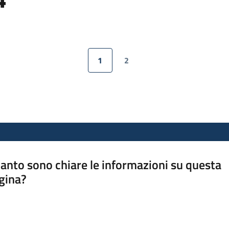
1
2
Pagina precedente
Pagina
Pagina
Pagina successiva
anto sono chiare le informazioni su questa
gina?
a da 1 a 5 stelle