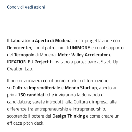
Condividi
Vedi azioni
Opportunità
Cos'è
Il
Laboratorio Aperto di Modena
, in co-progettazione con
Progetti
Democenter,
con il patrocinio di
UNIMORE
e con il supporto
e
del
Tecnopolo
di Modena,
Motor Valley Accelerator
e
attività
IDEATION EU Project t
i invitano a partecipare a Start-Up
Creation Lab.
Servizi
Il percorso inizierà con il primo modulo di formazione
su
Cultura Imprenditoriale
e
Mondo Start up
, aperto ai
primi
150 candidati
che invieranno la domanda di
candidatura; sarete introdotti alla Cultura d'impresa, alle
differenze tra entrepreneurship e intrapreneurship,
scoprendo il potere del
Design Thinking
e come creare un
Comunicazione
efficace pitch deck.
e