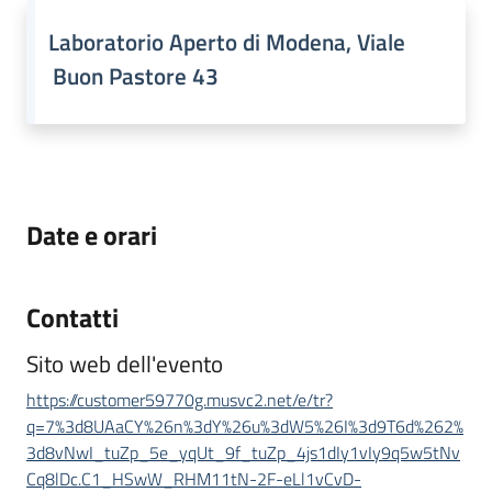
Laboratorio Aperto di Modena, Viale
Buon Pastore 43
Date e orari
Contatti
Sito web dell'evento
https://customer59770g.musvc2.net/e/tr?
q=7%3d8UAaCY%26n%3dY%26u%3dW5%26I%3d9T6d%262%
3d8vNwI_tuZp_5e_yqUt_9f_tuZp_4js1dIy1vIy9q5w5tNv
Cq8lDc.C1_HSwW_RHM11tN-2F-eLl1vCvD-