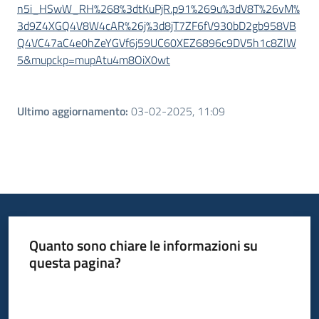
n5i_HSwW_RH%268%3dtKuPjR.p91%269u%3dV8T%26vM%
3d9Z4XGQ4V8W4cAR%26j%3d8jT7ZF6fV930bD2gb958VB
Q4VC47aC4e0hZeYGVf6j59UC60XEZ6896c9DV5h1c8ZlW
5&mupckp=mupAtu4m8OiX0wt
Ultimo aggiornamento
:
03-02-2025, 11:09
Quanto sono chiare le informazioni su
questa pagina?
Valuta da 1 a 5 stelle