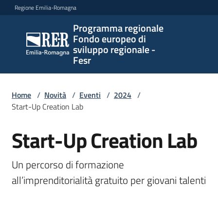
Vai al contenuto
Vai alla navigazione
Vai al footer
Regione Emilia-Romagna
Programma regionale
Programma
Fondo europeo di
regionale
sviluppo regionale -
Fondo
Fesr
europeo di
sviluppo
regionale -
Home
/
Novità
/
Eventi
/
2024
/
Start-Up Creation Lab
Fesr
Start-Up Creation Lab
Salta al contenuto
Novità
Un percorso di formazione 
all’imprenditorialità gratuito per giovani talenti
Programmi
e
strategie