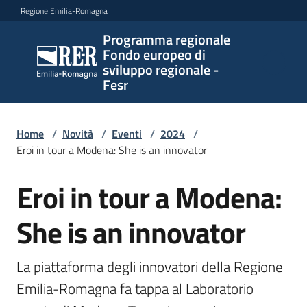
Vai al contenuto
Vai alla navigazione
Vai al footer
Regione Emilia-Romagna
Programma regionale
Programma
Fondo europeo di
regionale
sviluppo regionale -
Fondo
Fesr
europeo di
sviluppo
regionale -
Home
/
Novità
/
Eventi
/
2024
/
Eroi in tour a Modena: She is an innovator
Fesr
Eroi in tour a Modena:
Salta al contenuto
Novità
She is an innovator
La piattaforma degli innovatori della Regione 
Programmi
e
Emilia-Romagna fa tappa al Laboratorio 
strategie