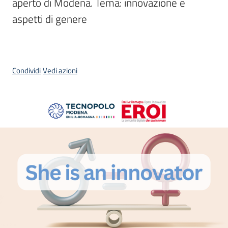
aperto di Modena. Tema: innovazione e 
aspetti di genere
Opportunità
Condividi
Vedi azioni
Progetti
e
attività
Servizi
Comunicazione
e