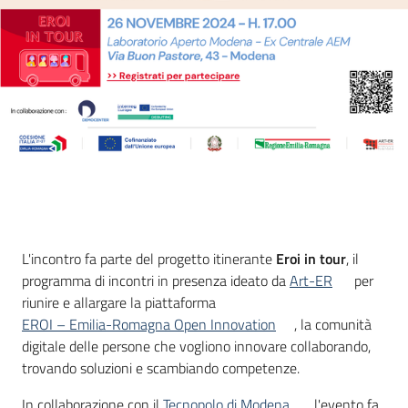
partecipazione
Seguici
su
Cos'è
L'incontro fa parte del progetto itinerante
Eroi in tour
, il
programma di incontri in presenza ideato da
Art-ER
per
riunire e allargare la piattaforma
EROI – Emilia-Romagna Open Innovation
, la comunità
digitale delle persone che vogliono innovare collaborando,
trovando soluzioni e scambiando competenze.
In collaborazione con il
Tecnopolo di Modena
, l'evento fa