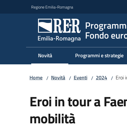
Vai al contenuto
Vai alla navigazione
Vai al footer
Regione Emilia-Romagna
Programma
Fondo euro
Novità
Programmi e strategie
Home
Novità
Eventi
2024
Eroi 
/
/
/
/
Salta al contenuto
Eroi in tour a Fa
mobilità