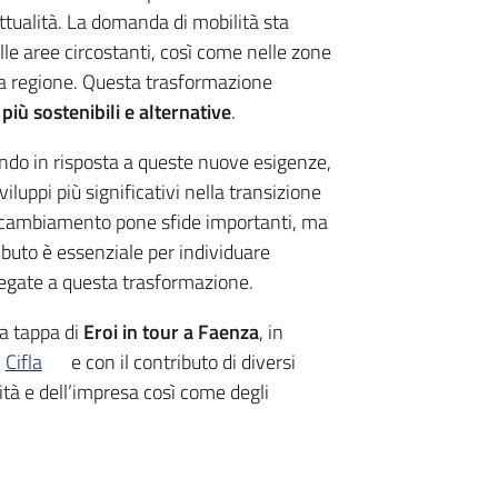
ttualità. La domanda di mobilità sta
le aree circostanti, così come nelle zone
ra regione. Questa trasformazione
iù sostenibili e alternative
.
vendo in risposta a queste nuove esigenze,
luppi più significativi nella transizione
 cambiamento pone sfide importanti, ma
ributo è essenziale per individuare
legate a questa trasformazione.
ma tappa di
Eroi in tour a Faenza
, in
l
Cifla
e con il contributo di diversi
sità e dell’impresa così come degli