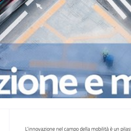
Cos'è
L’innovazione nel campo della mobilità è un pil