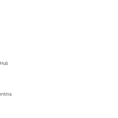
-Hub
entina