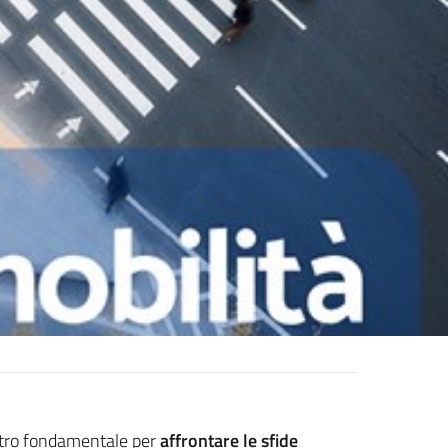
astro fondamentale per
affrontare le sfide