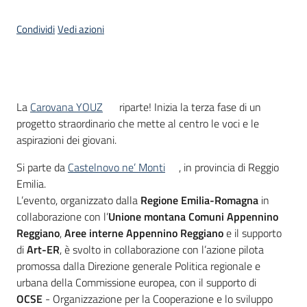
Condividi
Vedi azioni
Opportunità
Cos'è
Progetti
La
Carovana YOUZ
riparte! Inizia la terza fase di un
e
progetto straordinario che mette al centro le voci e le
attività
aspirazioni dei giovani.
Si parte da
Castelnovo ne’ Monti
, in provincia di Reggio
Servizi
Emilia.
L’evento, organizzato dalla
Regione Emilia-Romagna
in
collaborazione con l’
Unione montana Comuni Appennino
Reggiano
,
Aree interne Appennino Reggiano
e il supporto
di
Art-ER
, è svolto in collaborazione con l’azione pilota
promossa dalla Direzione generale Politica regionale e
Comunicazione
urbana della Commissione europea, con il supporto di
e
OCSE
- Organizzazione per la Cooperazione e lo sviluppo