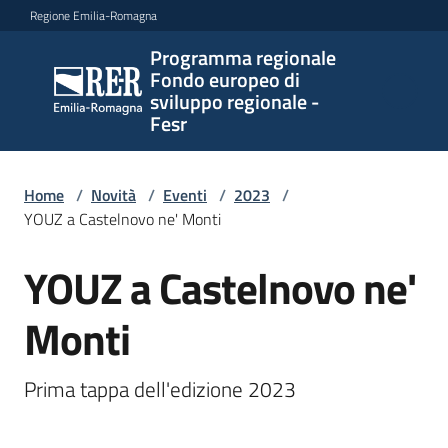
Vai al contenuto
Vai alla navigazione
Vai al footer
Regione Emilia-Romagna
Programma regionale
Programma
Fondo europeo di
regionale
sviluppo regionale -
Fondo
Fesr
europeo di
sviluppo
regionale -
Home
/
Novità
/
Eventi
/
2023
/
YOUZ a Castelnovo ne' Monti
Fesr
YOUZ a Castelnovo ne'
Salta al contenuto
Novità
Monti
Prima tappa dell'edizione 2023
Programmi
e
strategie