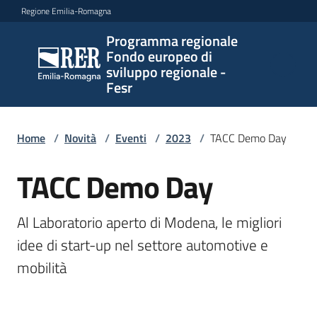
Vai al contenuto
Vai alla navigazione
Vai al footer
Regione Emilia-Romagna
Programma regionale
Programma
Fondo europeo di
regionale
sviluppo regionale -
Fondo
Fesr
europeo di
sviluppo
regionale -
Home
/
Novità
/
Eventi
/
2023
/
TACC Demo Day
Fesr
TACC Demo Day
Salta al contenuto
Al Laboratorio aperto di Modena, le migliori 
Novità
idee di start-up nel settore automotive e 
mobilità
Programmi
e
strategie