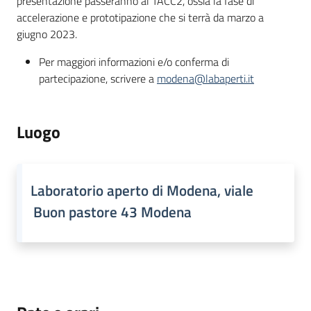
presentazione passeranno al TACC2, ossia la fase di
partecipazione
accelerazione e prototipazione che si terrà da marzo a
giugno 2023.
Per maggiori informazioni e/o conferma di
Seguici
partecipazione, scrivere a
modena@labaperti.it
su
Luogo
Laboratorio aperto di Modena, viale
Buon pastore 43 Modena