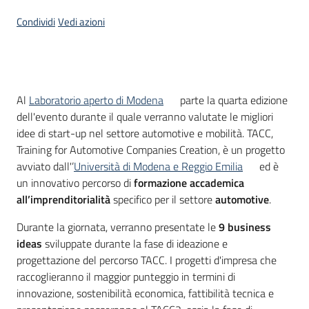
Condividi
Vedi azioni
Opportunità
Cos'è
Al
Laboratorio aperto di Modena
parte la quarta edizione
Progetti
dell'evento durante il quale verranno valutate le migliori
e
idee di start-up nel settore automotive e mobilità. TACC,
attività
Training for Automotive Companies Creation, è un progetto
avviato dall'’
Università di Modena e Reggio Emilia
ed è
Servizi
un innovativo percorso di
formazione accademica
all’imprenditorialità
specifico per il settore
automotive
.
Durante la giornata, verranno presentate le
9 business
ideas
sviluppate durante la fase di ideazione e
progettazione del percorso TACC. I progetti d'impresa che
raccoglieranno il maggior punteggio in termini di
Comunicazione
innovazione, sostenibilità economica, fattibilità tecnica e
e