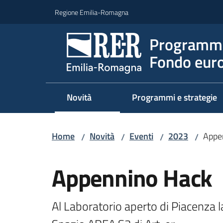
Vai al contenuto
Vai alla navigazione
Vai al footer
Regione Emilia-Romagna
Programma
Fondo euro
Novità
Programmi e strategie
Home
Novità
Eventi
2023
Appe
/
/
/
/
Salta al contenuto
Appennino Hack
Al Laboratorio aperto di Piacenza l