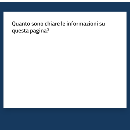
Opportunità
Quanto sono chiare le informazioni su
questa pagina?
Valuta da 1 a 5 stelle
Progetti
e
attività
Servizi
Comunicazione
e