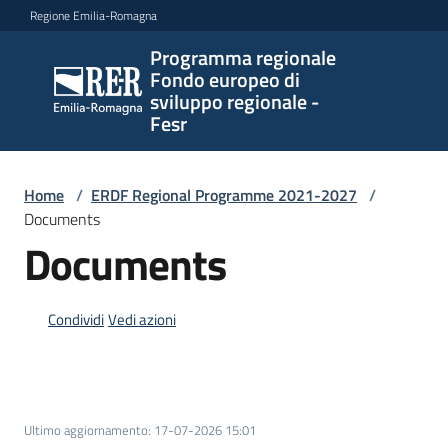
Vai al contenuto
Vai alla navigazione
Vai al footer
Regione Emilia-Romagna
Programma regionale
Programma
Fondo europeo di
regionale
sviluppo regionale -
Fondo
Fesr
europeo di
sviluppo
regionale -
Home
/
ERDF Regional Programme 2021-2027
/
Documents
Fesr
Documents
Novità
Condividi
Vedi azioni
Programmi
e
Ultimo aggiornamento
:
17-07-2026 15:01
strategie