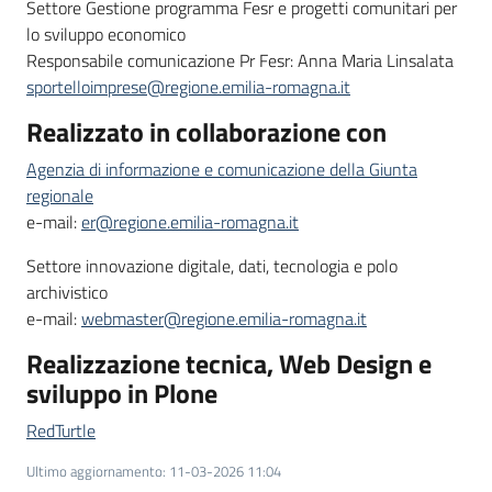
Settore Gestione programma Fesr e progetti comunitari per
lo sviluppo economico
Responsabile comunicazione Pr Fesr: Anna Maria Linsalata
Opportunità
sportelloimprese@regione.emilia-romagna.it
Realizzato in collaborazione con
Progetti
Agenzia di informazione e comunicazione della Giunta
e
regionale
attività
e-mail:
er@regione.emilia-romagna.it
Settore innovazione digitale, dati, tecnologia e polo
Servizi
archivistico
e-mail:
webmaster@regione.emilia-romagna.it
Realizzazione tecnica, Web Design e
sviluppo in Plone
RedTurtle
Comunicazione
e
Ultimo aggiornamento
:
11-03-2026 11:04