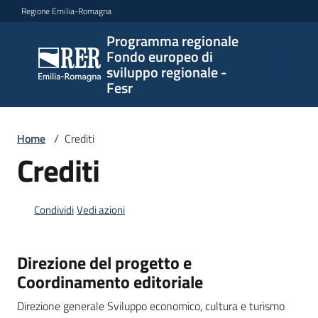
Vai al contenuto
Vai alla navigazione
Vai al footer
Regione Emilia-Romagna
Programma regionale
Programma
Fondo europeo di
regionale
sviluppo regionale -
Fondo
Fesr
europeo di
sviluppo
regionale -
Home
/
Crediti
Fesr
Crediti
Condividi
Vedi azioni
Novità
Direzione del progetto e
Coordinamento editoriale
Programmi
e
Direzione generale Sviluppo economico, cultura e turismo
strategie