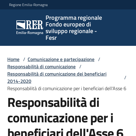
Vai al contenuto
Vai alla navigazione
Vai al footer
Regione Emilia-Romagna
Programma regionale
Programma
Fondo europeo di
regionale
sviluppo regionale -
Fondo
Fesr
europeo di
sviluppo
regionale -
Home
/
Comunicazione e partecipazione
/
Responsabilità di comunicazione
Fesr
/
Responsabilità di comunicazione dei beneficiari
/
2014-2020
Responsabilità di comunicazione per i beneficiari dell'Asse 6
Novità
Responsabilità di
comunicazione per i
Programmi
e
beneficiari dell'Asse 6
strategie