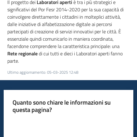
Il progetto dei
partecipazione
Laboratori aperti
è tra i più strategici e
Menu selezionato
significativi del Por Fesr 2014-2020 per la sua capacità di
coinvolgere direttamente i cittadini in molteplici attività,
dalle iniziative di alfabetizzazione digitale ai percorsi
Seguici
partecipati di creazione di servizi innovativi per le città. È
su
essenziale quindi comunicarlo in maniera coordinata,
facendone comprendere la caratteristica principale: una
Rete regionale
di cui tutti e dieci i Laboratori aperti fanno
parte.
Ultimo aggiornamento
:
05-03-2025 12:48
Quanto sono chiare le informazioni su
questa pagina?
Valuta da 1 a 5 stelle