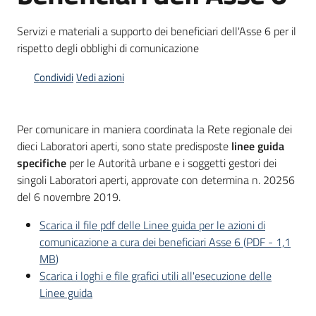
Servizi e materiali a supporto dei beneficiari dell'Asse 6 per il
rispetto degli obblighi di comunicazione
Opportunità
Condividi
Vedi azioni
Progetti
e
Per comunicare in maniera coordinata la Rete regionale dei
attività
dieci Laboratori aperti, sono state predisposte
linee guida
specifiche
per le Autorità urbane e i soggetti gestori dei
Servizi
singoli Laboratori aperti, approvate con determina n. 20256
del 6 novembre 2019.
Scarica il file pdf delle Linee guida per le azioni di
comunicazione a cura dei beneficiari Asse 6
(
PDF
-
1,1
MB
)
Scarica i loghi e file grafici utili all'esecuzione delle
Comunicazione
Linee guida
e