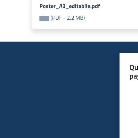
Poster_A3_editabile.pdf
(
PDF
-
2,2 MB
)
Qu
pa
Valut