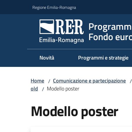
Vai al contenuto
Vai alla navigazione
Vai al footer
Regione Emilia-Romagna
Programma
Fondo euro
Novità
Programmi e strategie
Home
Comunicazione e partecipazione
/
/
old
Modello poster
/
Modello poster