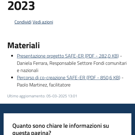
2023
Opportunità
Condividi
Vedi azioni
Materiali
Progetti
e
Presentazione progetto SAFE-ER
(
PDF
-
282,0 KB
)
-
attività
Daniela Ferrara, Responsabile Settore Fondi comunitari
e nazionali
Servizi
Percorso di co-creazione SAFE-ER
(
PDF
-
850,6 KB
)
-
Paolo Martinez, facilitatore
Ultimo aggiornamento
:
05-03-2025 13:01
Comunicazione
Quanto sono chiare le informazioni su
e
questa pagina?