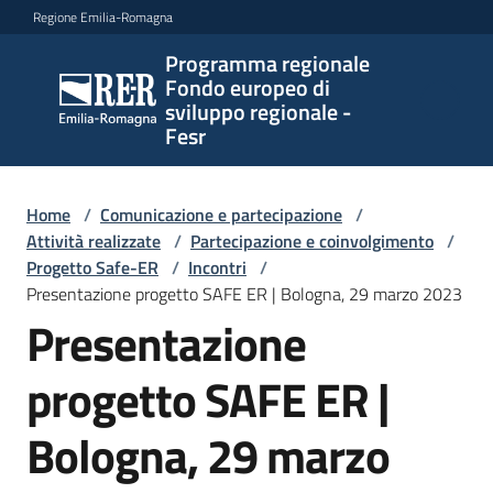
Vai al contenuto
Vai alla navigazione
Vai al footer
Regione Emilia-Romagna
Programma regionale
Programma
Fondo europeo di
regionale
sviluppo regionale -
Fondo
Fesr
europeo di
sviluppo
regionale -
Home
/
Comunicazione e partecipazione
/
Attività realizzate
Fesr
/
Partecipazione e coinvolgimento
/
Progetto Safe-ER
/
Incontri
/
Presentazione progetto SAFE ER | Bologna, 29 marzo 2023
Presentazione
Novità
progetto SAFE ER |
Programmi
Bologna, 29 marzo
e
strategie