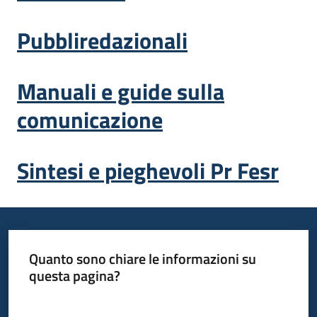
Pubbliredazionali
Opportunità
Manuali e guide sulla
Progetti
comunicazione
e
attività
Sintesi e pieghevoli Pr Fesr
Servizi
Quanto sono chiare le informazioni su
questa pagina?
Comunicazione
Valuta da 1 a 5 stelle
e