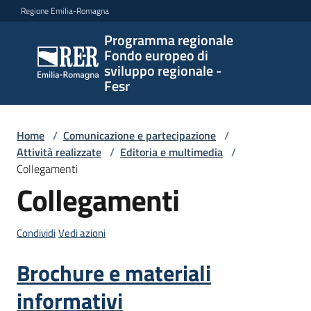
Vai al contenuto
Vai alla navigazione
Vai al footer
Regione Emilia-Romagna
Programma regionale
Programma
Fondo europeo di
regionale
sviluppo regionale -
Fondo
Fesr
europeo di
sviluppo
regionale -
Home
/
Comunicazione e partecipazione
/
Attività realizzate
Fesr
/
Editoria e multimedia
/
Collegamenti
Collegamenti
Novità
Condividi
Vedi azioni
Brochure e materiali
Programmi
e
informativi
strategie