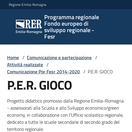
Vai al contenuto
Vai alla navigazione
Vai al footer
Regione Emilia-Romagna
Programma regionale
Programma
Fondo europeo di
regionale
sviluppo regionale -
Fondo
Fesr
europeo di
sviluppo
regionale -
Home
/
Comunicazione e partecipazione
/
Attività realizzate
Fesr
/
Comunicazione Por Fesr 2014-2020
/
P.E.R. GIOCO
P.E.R. GIOCO
Novità
Progetto didattico promosso dalla Regione Emilia-Romagna
- assessorati alla Scuola e allo Sviluppo economico/green
economy, in collaborazione con l'Ufficio scolastico regionale,
Programmi
dedicato a tutte le scuole secondarie di secondo grado del
e
territorio regionale.
strategie