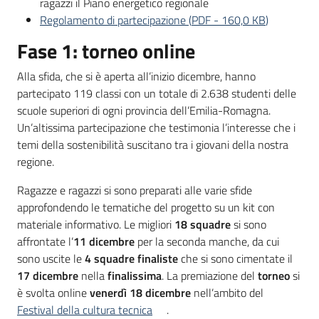
ragazzi il Piano energetico regionale
partecipazione
Regolamento di partecipazione
(
PDF
-
160,0 KB
)
Menu selezionato
Fase 1: torneo online
Seguici
Alla sfida, che si è aperta all’inizio dicembre, hanno
su
partecipato 119 classi con un totale di 2.638 studenti delle
scuole superiori di ogni provincia dell’Emilia-Romagna.
Un’altissima partecipazione che testimonia l’interesse che i
temi della sostenibilità suscitano tra i giovani della nostra
regione.
Ragazze e ragazzi si sono preparati alle varie sfide
approfondendo le tematiche del progetto su un kit con
materiale informativo. Le migliori
18 squadre
si sono
affrontate l’
11 dicembre
per la seconda manche, da cui
sono uscite le
4 squadre finaliste
che si sono cimentate il
17 dicembre
nella
finalissima
. La premiazione del
torneo
si
è svolta online
venerdì 18 dicembre
nell’ambito del
Festival della cultura tecnica
.