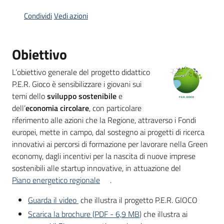
Condividi
Vedi azioni
Opportunità
Obiettivo
L’obiettivo generale del progetto didattico
Progetti
P.E.R. Gioco è sensibilizzare i giovani sui
e
temi dello
sviluppo sostenibile
e
attività
dell’
economia circolare
, con particolare
riferimento alle azioni che la Regione, attraverso i Fondi
Servizi
europei, mette in campo, dal sostegno ai progetti di ricerca
innovativi ai percorsi di formazione per lavorare nella Green
economy, dagli incentivi per la nascita di nuove imprese
sostenibili alle startup innovative, in attuazione del
Piano energetico regionale
.
Guarda il video
che illustra il progetto P.E.R. GIOCO
Comunicazione
Scarica la brochure
(
PDF
-
6,9 MB
)
che illustra ai
e