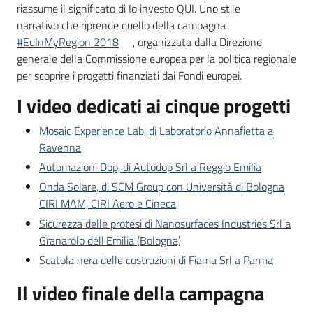
partecipazione
riassume il significato di Io investo QUI. Uno stile
Menu selezionato
narrativo che riprende quello della campagna
#EuInMyRegion 2018
, organizzata dalla Direzione
generale della Commissione europea per la politica regionale
Seguici
per scoprire i progetti finanziati dai Fondi europei.
su
I video dedicati ai cinque progetti
Mosaic Experience Lab, di Laboratorio Annafietta a
Ravenna
Automazioni Dop, di Autodop Srl a Reggio Emilia
Onda Solare, di SCM Group con Università di Bologna
CIRI MAM, CIRI Aero e Cineca
Sicurezza delle protesi di Nanosurfaces Industries Srl a
Granarolo dell'Emilia (Bologna)
Scatola nera delle costruzioni di Fiama Srl a Parma
Il video finale della campagna