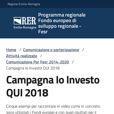
Vai al contenuto
Vai alla navigazione
Vai al footer
Regione Emilia-Romagna
Programma regionale
Programma
Fondo europeo di
regionale
sviluppo regionale -
Fondo
Fesr
europeo di
sviluppo
regionale -
Home
/
Comunicazione e partecipazione
/
Attività realizzate
Fesr
/
Comunicazione Por Fesr 2014-2020
/
Campagna Io Investo QUI 2018
Campagna Io Investo
Novità
QUI 2018
Programmi
e
Cinque esempi per raccontare in video come in concreto
strategie
sono utilizzati i Fondi europei e con quali risultati per il