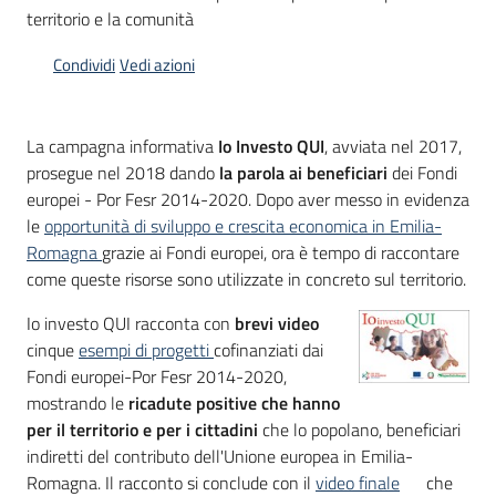
territorio e la comunità
Condividi
Vedi azioni
Opportunità
La campagna informativa
Io Investo QUI
, avviata nel 2017,
Progetti
prosegue nel 2018 dando
la parola ai beneficiari
dei Fondi
e
europei - Por Fesr 2014-2020. Dopo aver messo in evidenza
attività
le
opportunità di sviluppo e crescita economica in Emilia-
Romagna
grazie ai Fondi europei, ora è tempo di raccontare
come queste risorse sono utilizzate in concreto sul territorio.
Servizi
Io investo QUI racconta con
brevi video
cinque
esempi di progetti
cofinanziati dai
Fondi europei-Por Fesr 2014-2020,
mostrando le
ricadute positive che hanno
per il territorio e per i cittadini
che lo popolano, beneficiari
Comunicazione
indiretti del contributo dell'Unione europea in Emilia-
e
Romagna. Il racconto si conclude con il
video finale
che