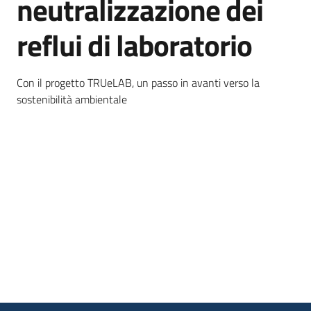
neutralizzazione dei
reflui di laboratorio
Opportunità
Con il progetto TRUeLAB, un passo in avanti verso la
sostenibilità ambientale
Progetti
e
attività
Servizi
Comunicazione
e