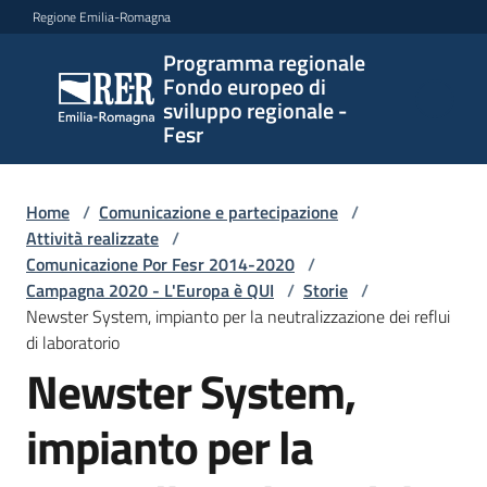
Vai al contenuto
Vai alla navigazione
Vai al footer
Regione Emilia-Romagna
Programma regionale
Programma
Fondo europeo di
regionale
sviluppo regionale -
Fondo
Fesr
europeo di
sviluppo
regionale -
Home
/
Comunicazione e partecipazione
/
Attività realizzate
Fesr
/
Comunicazione Por Fesr 2014-2020
/
Campagna 2020 - L'Europa è QUI
/
Storie
/
Newster System, impianto per la neutralizzazione dei reflui
Novità
di laboratorio
Newster System,
impianto per la
Programmi
e
strategie