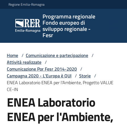
Vai al contenuto
Vai alla navigazione
Vai al footer
Regione Emilia-Romagna
Programma regionale
Programma
Fondo europeo di
regionale
sviluppo regionale -
Fondo
Fesr
europeo di
sviluppo
regionale -
Home
/
Comunicazione e partecipazione
/
Attività realizzate
Fesr
/
Comunicazione Por Fesr 2014-2020
/
Campagna 2020 - L'Europa è QUI
/
Storie
/
ENEA Laboratorio ENEA per l'Ambiente, Progetto VALUE
Novità
CE-IN
ENEA Laboratorio
ENEA per l'Ambiente,
Programmi
e
strategie