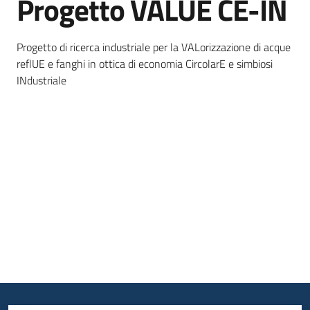
Progetto VALUE CE-IN
Progetto di ricerca industriale per la VALorizzazione di acque
Opportunità
reflUE e fanghi in ottica di economia CircolarE e simbiosi
INdustriale
Progetti
e
attività
Servizi
Comunicazione
e