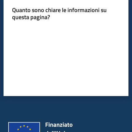
partecipazione
Quanto sono chiare le informazioni su
Menu selezionato
questa pagina?
Valuta da 1 a 5 stelle
Seguici
su