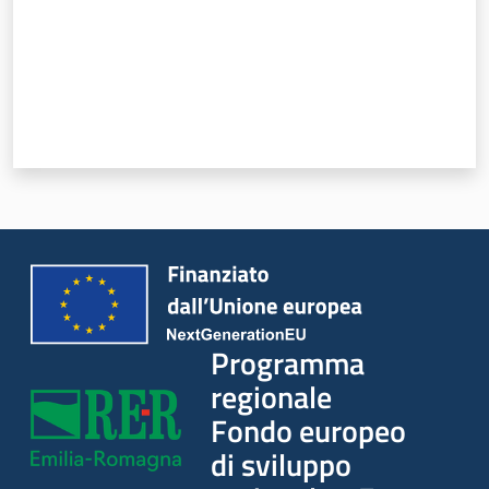
Programma
regionale
Fondo
europeo di
sviluppo
regionale -
Fesr
Novità
Programmi e strategie
Programma
regionale
Opportunità
Fondo europeo
Progetti e attività
di sviluppo