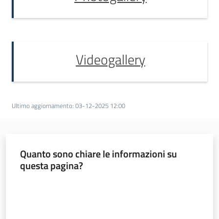
Programma
regionale
Fondo
Videogallery
europeo di
sviluppo
regionale -
Fesr
Ultimo aggiornamento
:
03-12-2025 12:00
Novità
Programmi e strategie
Quanto sono chiare le informazioni su
questa pagina?
Opportunità
Valuta da 1 a 5 stelle
Progetti e attività