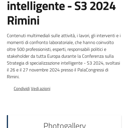
intelligente - S3 2024
m
a
d
Rimini
i
m
o
Contenuti multimediali sulle attività, i lavori, gli interventi e i
n
momenti di confronto laboratoriale, che hanno coinvolto
i
oltre 500 professionisti, esperti, responsabili politici e
t
stakeholder da tutta Europa durante la Conferenza sulla
o
Strategia di specializzazione intelligente - S3 2024, svoltasi
r
il 26 e il 27 novembre 2024 presso il PalaCongressi di
a
Rimini.
g
Condividi
Vedi azioni
g
i
o
Photogallery