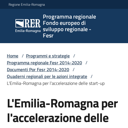
Vai al contenuto
Vai alla navigazione
Vai al footer
Regione Emilia-Romagna
Programma regionale
Programma
Fondo europeo di
regionale
sviluppo regionale -
Fondo
Fesr
europeo di
sviluppo
regionale -
Home
/
Programmi e strategie
/
Programma regionale Fesr 2014-2020
Fesr
/
Documenti Por Fesr 2014-2020
/
Quaderni regionali per le azioni integrate
/
L'Emilia-Romagna per l'accelerazione delle start-up
Novità
L'Emilia-Romagna per
l'accelerazione delle
Programmi
e
strategie