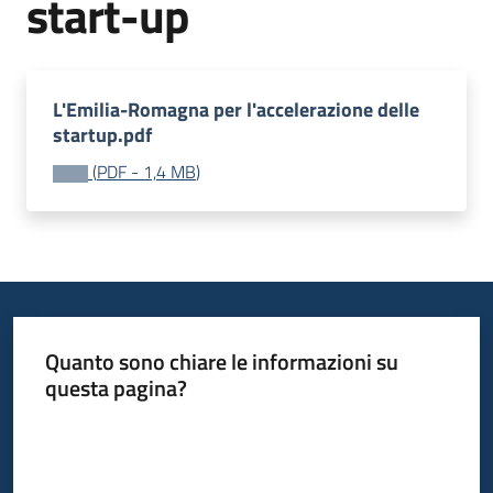
start-up
Opportunità
L'Emilia-Romagna per l'accelerazione delle
startup.pdf
Progetti
(
PDF
-
1,4 MB
)
e
attività
Servizi
Quanto sono chiare le informazioni su
questa pagina?
Valuta da 1 a 5 stelle
Comunicazione
e