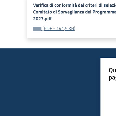
Verifica di conformità dei criteri di selez
Comitato di Sorveglianza del Programma
2027.pdf
(
PDF
-
141,5 KB
)
Qu
pa
Valut