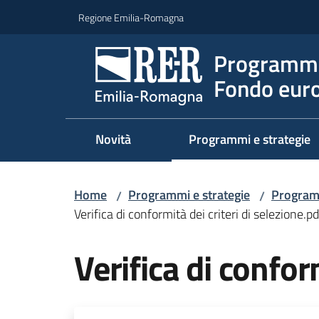
Vai al contenuto
Vai alla navigazione
Vai al footer
Regione Emilia-Romagna
Programma
Fondo euro
Novità
Programmi e strategie
Home
Programmi e strategie
Program
/
/
Verifica di conformità dei criteri di selezione.pd
Verifica di confor