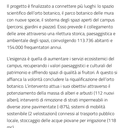
partecipazione
Il progetto è finalizzato a connettere più luoghi: lo spazio
scientifico dell’orto botanico, il parco botanico delle mura
con nuove specie, il sistema degli spazi aperti del campus
(percorsi, giardini e piazze). Esso prevede il collegamento
Seguici
delle aree attraverso una rilettura storica, paesaggistica e
su
ambientale degli spazi, coinvolgendo 113.736 abitanti e
154.000 frequentatori annui.
L’esigenza è quella di aumentare i servizi ecosistemici del
campus, recuperando i valori paesaggistici e culturali del
patrimonio e offrendo spazi di qualità ai fruitori. A questo si
affianca la volontà concludere la riqualificazione dell’orto
botanico. L’intervento attua i suoi obiettivi attraverso il
potenziamento della massa di alberi e arbusti (112 nuovi
alberi), interventi di rimozione di strati impermeabili in
diverse zone pavimentate (-87%), sistemi di mobilità
sostenibile (2 velostazioni) connessi al trasporto pubblico
locale, stoccaggio delle acque piovane per irrigazione (118
mc).