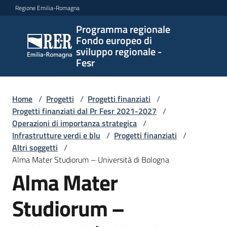
Vai al contenuto
Vai alla navigazione
Vai al footer
Regione Emilia-Romagna
Programma regionale
Programma
Fondo europeo di
regionale
sviluppo regionale -
Fondo
Fesr
europeo di
sviluppo
regionale -
Home
/
Progetti
/
Progetti finanziati
/
Progetti finanziati dal Pr Fesr 2021-2027
Fesr
/
Operazioni di importanza strategica
/
Infrastrutture verdi e blu
/
Progetti finanziati
/
Altri soggetti
/
Novità
Alma Mater Studiorum – Università di Bologna
Alma Mater
Studiorum –
Programmi
e
strategie