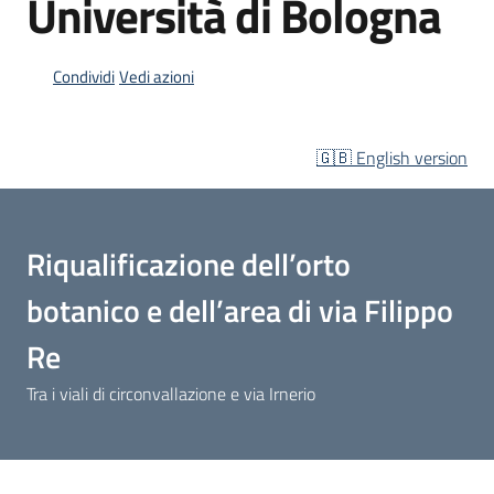
Università di Bologna
Condividi
Vedi azioni
Opportunità
🇬🇧 English version
Progetti
e
attività
Menu selezionato
Riqualificazione dell’orto
Servizi
botanico e dell’area di via Filippo
Re
Tra i viali di circonvallazione e via Irnerio
Comunicazione
e