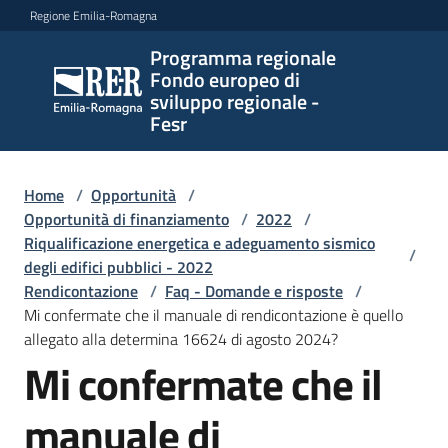
Vai al contenuto
Vai alla navigazione
Vai al footer
Regione Emilia-Romagna
Programma regionale
Programma
Fondo europeo di
regionale
sviluppo regionale -
Fondo
Fesr
europeo di
sviluppo
regionale -
Home
/
Opportunità
/
Opportunità di finanziamento
Fesr
/
2022
/
Riqualificazione energetica e adeguamento sismico
/
degli edifici pubblici - 2022
Rendicontazione
/
Faq - Domande e risposte
/
Novità
Mi confermate che il manuale di rendicontazione è quello
allegato alla determina 16624 di agosto 2024?
Mi confermate che il
Salta al contenuto
Programmi
manuale di
e
strategie