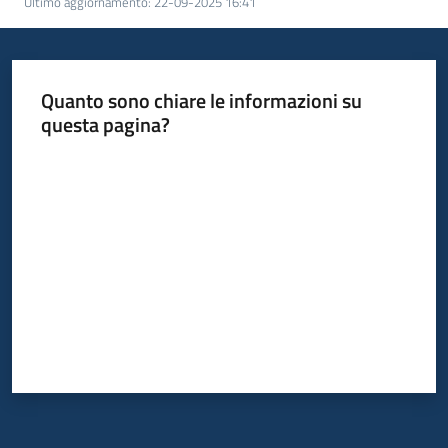
Ultimo aggiornamento
:
22-09-2025 16:41
partecipazione
Seguici
Quanto sono chiare le informazioni su
su
questa pagina?
Valuta da 1 a 5 stelle