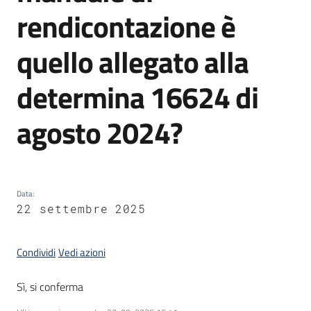
rendicontazione è
quello allegato alla
Opportunità
determina 16624 di
Progetti
agosto 2024?
e
attività
Servizi
Data
:
22 settembre 2025
Condividi
Vedi azioni
Comunicazione
Sì, si conferma
e